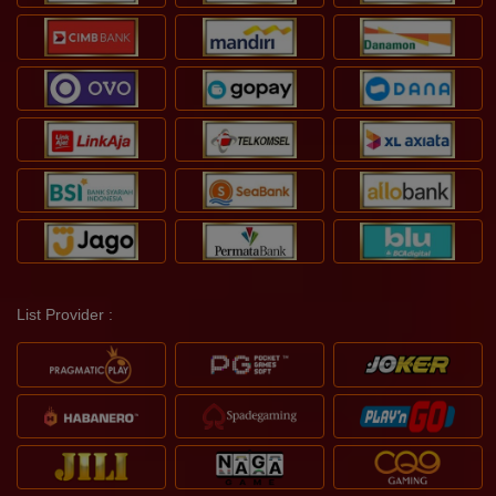
List Provider :