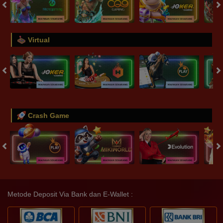
Virtual
Crash Game
Metode Deposit Via Bank dan E-Wallet :