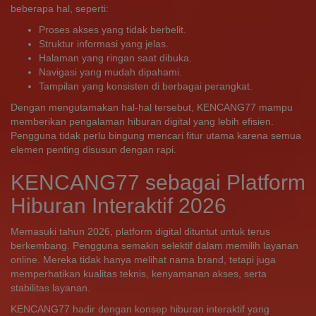
beberapa hal, seperti:
Proses akses yang tidak berbelit.
Struktur informasi yang jelas.
Halaman yang ringan saat dibuka.
Navigasi yang mudah dipahami.
Tampilan yang konsisten di berbagai perangkat.
Dengan mengutamakan hal-hal tersebut, KENCANG77 mampu
memberikan pengalaman hiburan digital yang lebih efisien.
Pengguna tidak perlu bingung mencari fitur utama karena semua
elemen penting disusun dengan rapi.
KENCANG77 sebagai Platform
Hiburan Interaktif 2026
Memasuki tahun 2026, platform digital dituntut untuk terus
berkembang. Pengguna semakin selektif dalam memilih layanan
online. Mereka tidak hanya melihat nama brand, tetapi juga
memperhatikan kualitas teknis, kenyamanan akses, serta
stabilitas layanan.
KENCANG77 hadir dengan konsep hiburan interaktif yang