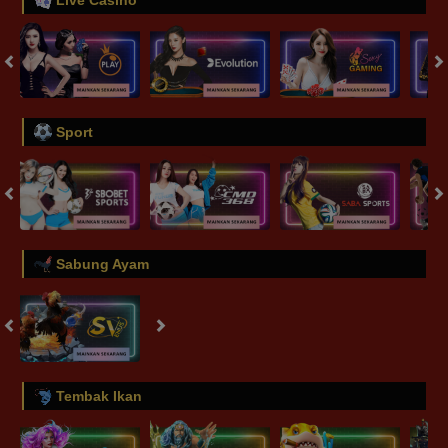
Live Casino
Sport
Sabung Ayam
Tembak Ikan