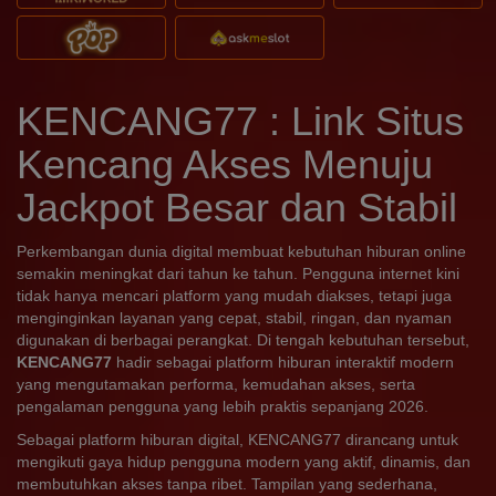
KENCANG77 : Link Situs
Kencang Akses Menuju
Jackpot Besar dan Stabil
Perkembangan dunia digital membuat kebutuhan hiburan online
semakin meningkat dari tahun ke tahun. Pengguna internet kini
tidak hanya mencari platform yang mudah diakses, tetapi juga
menginginkan layanan yang cepat, stabil, ringan, dan nyaman
digunakan di berbagai perangkat. Di tengah kebutuhan tersebut,
KENCANG77
hadir sebagai platform hiburan interaktif modern
yang mengutamakan performa, kemudahan akses, serta
pengalaman pengguna yang lebih praktis sepanjang 2026.
Sebagai platform hiburan digital, KENCANG77 dirancang untuk
mengikuti gaya hidup pengguna modern yang aktif, dinamis, dan
membutuhkan akses tanpa ribet. Tampilan yang sederhana,