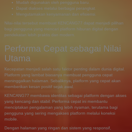
Mudah digunakan oleh pengguna baru.
Dapat diakses melalui berbagai perangkat.
Mengutamakan kenyamanan dan efisiensi.
Nilai-nilai tersebut membuat KENCANG77 dapat menjadi pilihan
bagi pengguna yang mencari platform hiburan digital dengan
pendekatan lebih praktis dan modern.
Performa Cepat sebagai Nilai
Utama
Kecepatan menjadi salah satu faktor penting dalam dunia digital.
Platform yang lambat biasanya membuat pengguna cepat
meninggalkan halaman. Sebaliknya, platform yang cepat akan
memberikan kesan positif sejak awal.
KENCANG77 membawa identitas sebagai platform dengan akses
yang kencang dan stabil. Performa cepat ini membantu
menciptakan pengalaman yang lebih nyaman, terutama bagi
pengguna yang sering mengakses platform melalui koneksi
mobile.
Dengan halaman yang ringan dan sistem yang responsif,