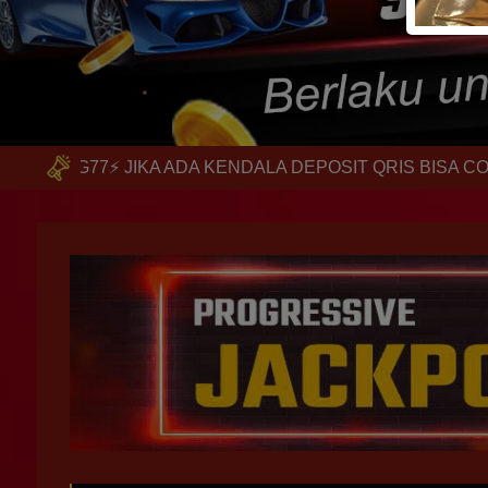
NCANG77⚡ JIKA ADA KENDALA DEPOSIT QRIS BISA COBA