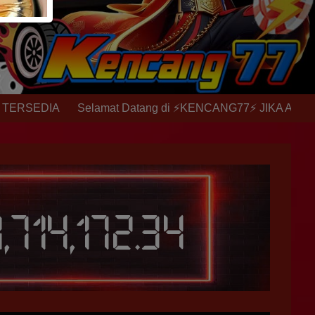
EDIA
Selamat Datang di ⚡KENCANG77⚡ JIKA ADA KEN