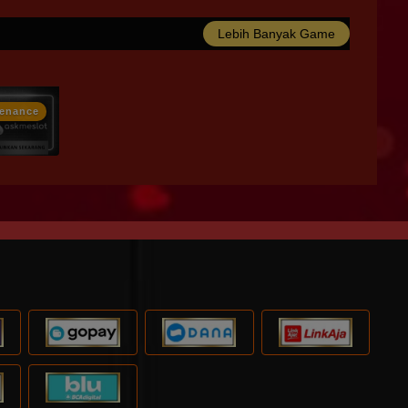
Lebih Banyak Game
tenance
Lebih Banyak Game
tenance