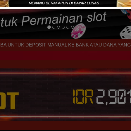
 UNTUK DEPOSIT MANUAL KE BANK ATAU DANA YANG TERS