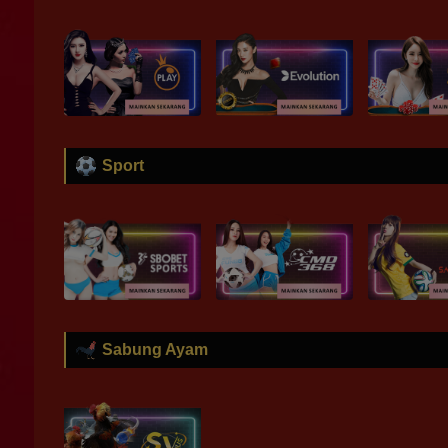
Slot
Live Casino
Sport