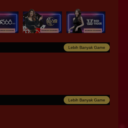
Lebih Banyak Game
⚙ Maintenance
Lebih Banyak Game
Lebih Banyak Game