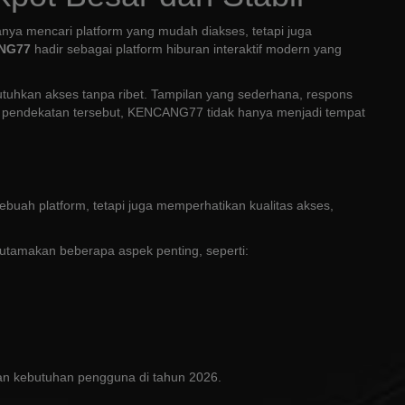
pot Besar dan Stabil
nya mencari platform yang mudah diakses, tetapi juga
NG77
hadir sebagai platform hiburan interaktif modern yang
tuhkan akses tanpa ribet. Tampilan yang sederhana, respons
an pendekatan tersebut, KENCANG77 tidak hanya menjadi tempat
ebuah platform, tetapi juga memperhatikan kualitas akses,