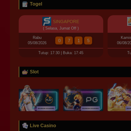
Togel
SINGAPORE
( Selasa, Jumat Off )
Rabu
Kami
0
7
1
5
05/08/2026
06/08/2
Tutup: 17:30 | Buka: 17:45
Tu