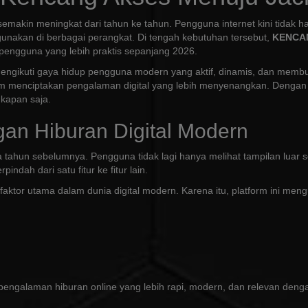
Kencang Akses Menuju Jack
makin meningkat dari tahun ke tahun. Pengguna internet kini tidak ha
gunakan di berbagai perangkat. Di tengah kebutuhan tersebut,
KENCA
ngguna yang lebih praktis sepanjang 2026.
engikuti gaya hidup pengguna modern yang aktif, dinamis, dan membu
dalam menciptakan pengalaman digital yang lebih menyenangkan. Deng
 kapan saja.
 Hiburan Digital Modern
pa tahun sebelumnya. Pengguna tidak lagi hanya melihat tampilan luar s