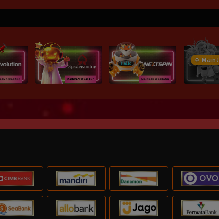
⚙ Maintenance
⚙ Main
⚙ Main