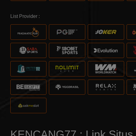
Metode Deposit Via Bank dan E-Wallet :
List Provider :